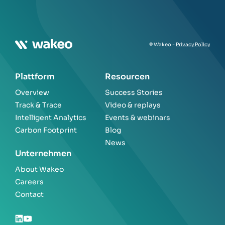
© Wakeo -
Privacy Policy
Plattform
Resourcen
Overview
Success Stories
Track & Trace
Video & replays
Intelligent Analytics
Events & webinars
Carbon Footprint
Blog
News
Unternehmen
About Wakeo
Careers
Contact